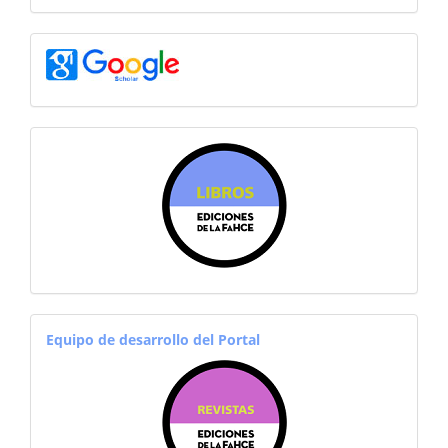
googlescholar
sitiosfahce
equiporevistas
Equipo de desarrollo del Portal