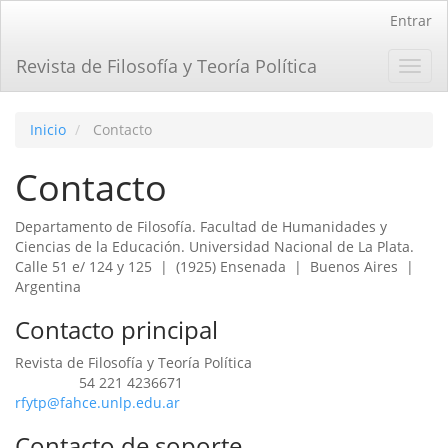
Navegación
Entrar
principal
Contenido
Revista de Filosofía y Teoría Política
Toggl
principal
navig
Barra
lateral
Inicio
Contacto
Contacto
Departamento de Filosofía. Facultad de Humanidades y
Ciencias de la Educación. Universidad Nacional de La Plata.
Calle 51 e/ 124 y 125 | (1925) Ensenada | Buenos Aires |
Argentina
Contacto principal
Revista de Filosofía y Teoría Política
54 221 4236671
Teléfono
rfytp@fahce.unlp.edu.ar
Contacto de soporte