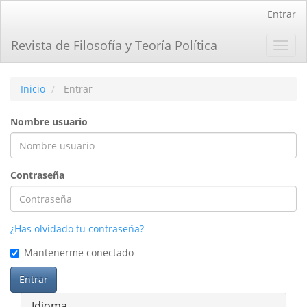
Navegación
Entrar
principal
Contenido
Revista de Filosofía y Teoría Política
Toggl
principal
navig
Barra
lateral
Inicio
Entrar
Nombre usuario
Contraseña
¿Has olvidado tu contraseña?
Mantenerme conectado
Entrar
Idioma