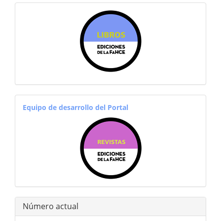
sitiosfahce
equiporevistas
Equipo de desarrollo del Portal
Número actual